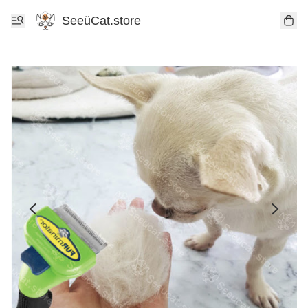
SeeüCat.store