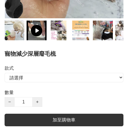
寵物減少深層廢毛梳
款式
數量
−
+
加至購物車