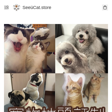
SeeüCat.store