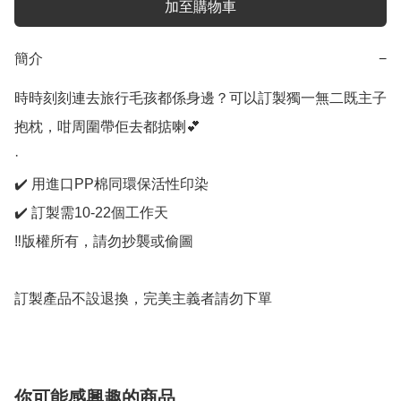
加至購物車
簡介
−
時時刻刻連去旅行毛孩都係身邊？可以訂製獨一無二既主子
抱枕，咁周圍帶佢去都掂喇💕

· 

✔️ 用進口PP棉同環保活性印染

✔️ 訂製需10-22個工作天

‼️版權所有，請勿抄襲或偷圖

訂製產品不設退換，完美主義者請勿下單
你可能感興趣的商品