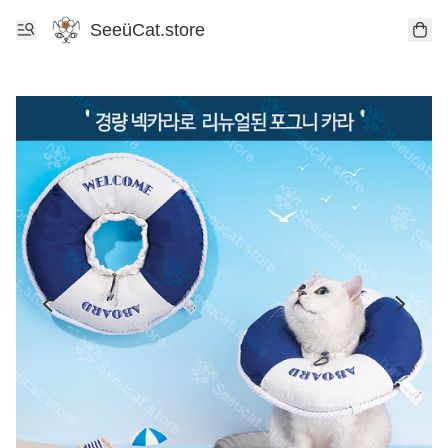
SeeüCat.store