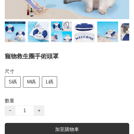
寵物救生圈手術頭罩
尺寸
S碼
M碼
L碼
數量
−
+
加至購物車