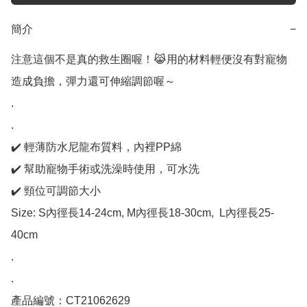
簡介
−
注意這個不是真的救生圈喔！😹用的材料輕便沒有對寵物
造成負擔，彈力還可伸縮調節喔～

.

.

✔️ 輕薄防水尼龍布質料，內裡PP綿

✔️ 幫助寵物手術或洗澡時使用，可水洗

✔️ 頸位可調節大小

Size: S內徑長14-24cm, M內徑長18-30cm,  L內徑長25-
40cm

.

.

產品編號：CT21062629