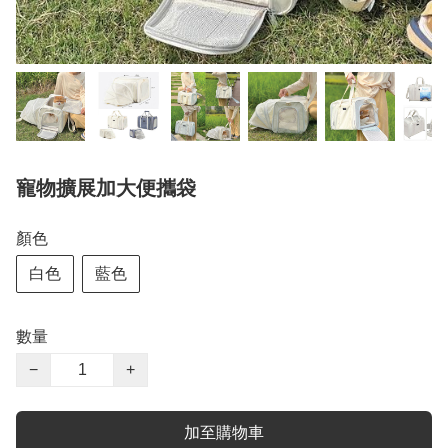
寵物擴展加大便攜袋
顏色
白色
藍色
數量
−
+
加至購物車