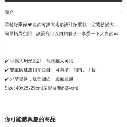
簡介
−
露營好季節🏕️這款可擴大扇形設計拓展款，空間秒變大，
簡單拓展空間，讓愛寵可以自如躺臥～享受一下大自然💤

.

.

✔️ 可擴大扇形設計，寵物貓犬可用

✔️ 雙重防逃脫鎖扣拉鏈，可斜揹、側揹、手提

✔️ 外型挺身，底部加固，透氣通風

Size: 40x25x29cm(扇形展開約24cm)
你可能感興趣的商品