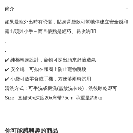
簡介
−
如果愛寵外出時有恐懼，貼身背袋款可幫牠停建立安全感和
露出頭與小手～而且優點是輕巧、易收納👍🏻

.

.

✔️ 純棉輕身設計，寵物可探出頭來舒適透氣

✔️ 安全繩，可扣在頸圈上防止寵物跳脫.

✔️ 小袋可放零食或手機，方便落雨時試用 

清洗方式：可手洗或機洗(需放洗衣袋)，洗後晾乾即可

Size : 直徑50x深度20x肩帶75cm, 承重量約6kg
你可能感興趣的商品