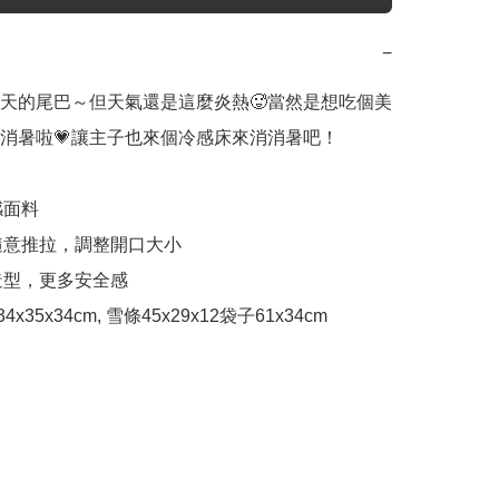
−
天的尾巴～但天氣還是這麼炎熱🥵當然是想吃個美
消暑啦💗讓主子也來個冷感床來消消暑吧！

感面料

可隨意推拉，調整開口大小

造型，更多安全感

冰34x35x34cm, 雪條45x29x12袋子61x34cm