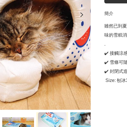
簡介
雖然已到夏
味的雪糕消
.

✔️ 接觸涼
✔️ 雪條
✔️ 封閉式
 Size: 刨