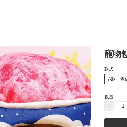
寵物
款式
A款：雪
數量
−