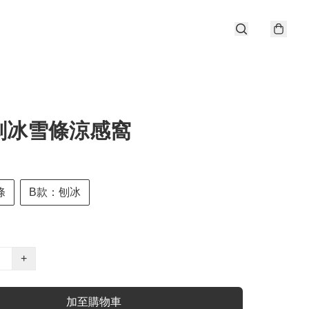
刨冰雪條涼感窩
條
B款：刨冰
+
加至購物車