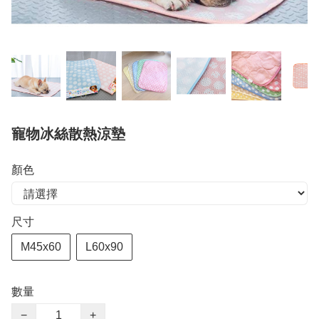
寵物冰絲散熱涼墊
顏色
尺寸
M45x60
L60x90
數量
−
+