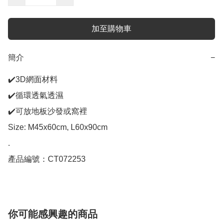
加至購物車
簡介
−
✔️3D網面材料

✔️循環透氣透濕

✔️可放地板沙發或窩裡

Size: M45x60cm, L60x90cm

.

產品編號：CT072253
你可能感興趣的商品