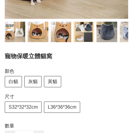
寵物保暖立體貓窩
顏色
白貓
灰貓
黃貓
尺寸
S32*32*32cm
L36*36*36cm
數量