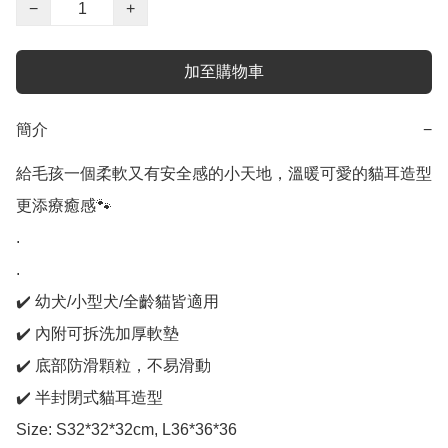
−
+
加至購物車
簡介
−
給毛孩一個柔軟又有安全感的小天地，溫暖可愛的貓耳造型
更添療癒感🐾 

.

.

✔️ 幼犬/小型犬/全齡貓皆適用

✔️ 內附可拆洗加厚軟墊

✔️ 底部防滑顆粒，不易滑動

✔️ 半封閉式貓耳造型

Size: S32*32*32cm, L36*36*36