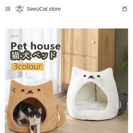
SeeüCat.store