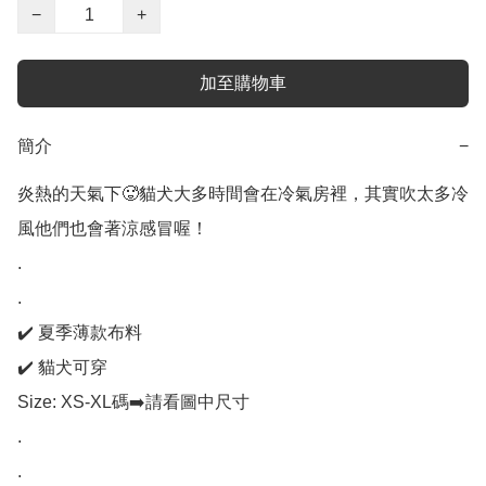
−
+
加至購物車
簡介
−
炎熱的天氣下🥵貓犬大多時間會在冷氣房裡，其實吹太多冷
風他們也會著涼感冒喔！

.

.

✔️ 夏季薄款布料

✔️ 貓犬可穿

Size: XS-XL碼➡️請看圖中尺寸

.

.
