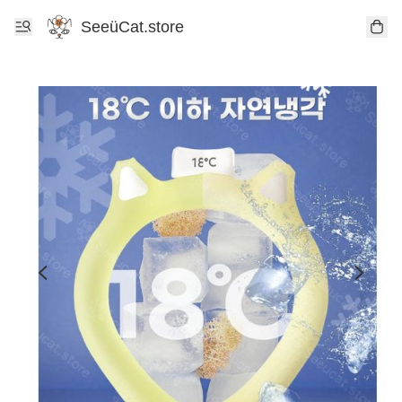
SeeüCat.store