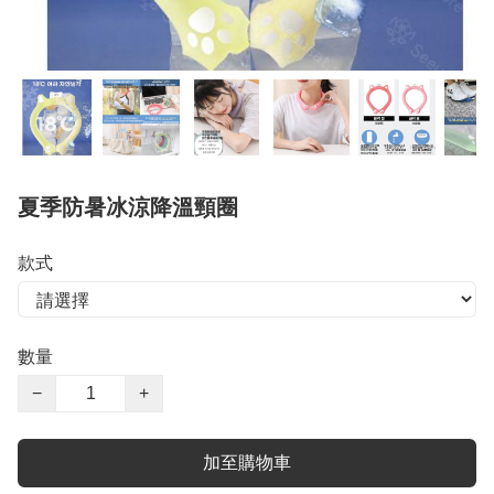
夏季防暑冰涼降溫頸圈
款式
數量
−
+
加至購物車