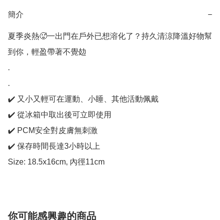
簡介
−
夏季炎熱🥵一出門在戶外已想溶化了？持久清涼降溫好物幫
到你，輕盈帶著不覺攰

.

.

✔️ 又小又輕可在運動、小睡、其他活動佩戴

✔️ 從冰箱中取出後可立即使用

✔️ PCM安全對皮膚無刺激

✔️ 保存時間長達3小時以上

Size: 18.5x16cm, 內徑11cm
你可能感興趣的商品