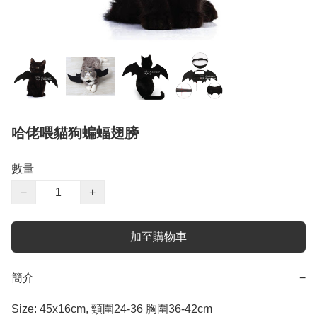
哈佬喂貓狗蝙蝠翅膀
數量
−
+
加至購物車
簡介
−
Size: 45x16cm, 頸圍24-36 胸圍36-42cm