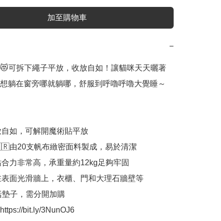
加至購物車
−
😻可拆下繩子平放，收放自如！讓貓咪天天曬著
想躺在窗旁哪就躺哪，舒服到呼嚕呼嚕大覺睡～

收放自如，可解開魔術貼平放

🇰🇷由20支帆布緻密面料製成，易於清潔

粘合力非常高，承重量約12kg足夠牢固

裝在表面光滑牆上，衣櫃、門和大理石牆壁等

括墊子，需分開加購

s://bit.ly/3NunOJ6
