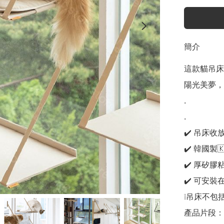
簡介
這款貓吊床
陽光美夢，
.

.

✔️ 吊床
✔️ 韓國製
✔️ 厚矽膠
✔️ 可安
❕吊床不包
產品片段：http