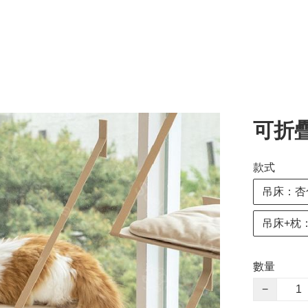
可折
款式
吊床：杏
吊床+枕
數量
−