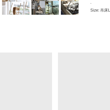
.

Size: 吊床