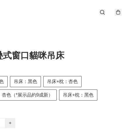
疊式窗口貓咪吊床
色
吊床：黑色
吊床+枕：杏色
：杏色（*展示品約9成新）
吊床+枕：黑色
+