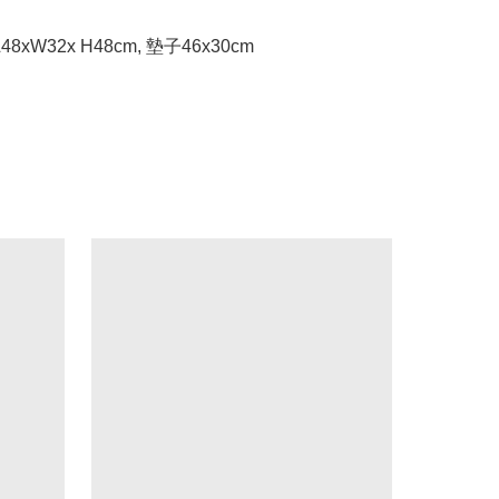
L48xW32x H48cm, 墊子46x30cm