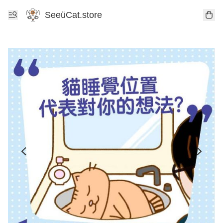
SeeüCat.store