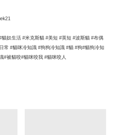
k21

#貓奴生活 #米克斯貓 #美短 #英短 #波斯貓 #布偶
日常 #貓咪冷知識 #狗狗冷知識 #貓 #狗#貓狗冷知
知識#被貓咬#貓咪咬我 #貓咪咬人