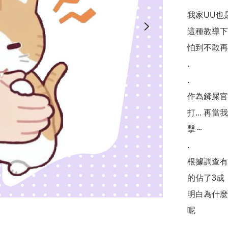
我家UU也
這種教導下
怕到不敢再咬
.

.

作為鏟屎官
打... 
擊～

.

根據調查有
的佔了3成
明白為什麼
呢

.
