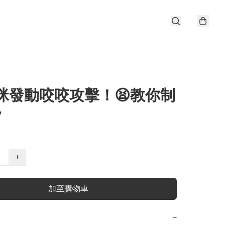
貓咪發動咬咬攻擊！😫教你制
》
+
加至購物車
−