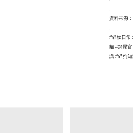
.

資料來源：e
.

#貓奴日常 
貓 #鏟屎官
識 #貓狗