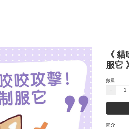
《 
服它 
數量
−
簡介