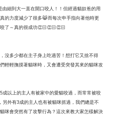
是由細到大一直在開口咬人！！但經過貓奴爸的用
真的力度減少了很多😹而每次申手指向著他時更
了～真的很成功👏🏻👏🏻👏🏻

，沒多少都在主子身上吃過苦！想打它又捨不得
再當我們輕輕撫摸著貓咪時，又會遭受突發其來的貓咪攻
5成以上的主人有被家中的愛貓咬過，而常常被咬
，另外有3成的主人也有被貓咪抓過，我們總是不
貓咪會突然有了攻擊行為？這次來教大家怎樣解決