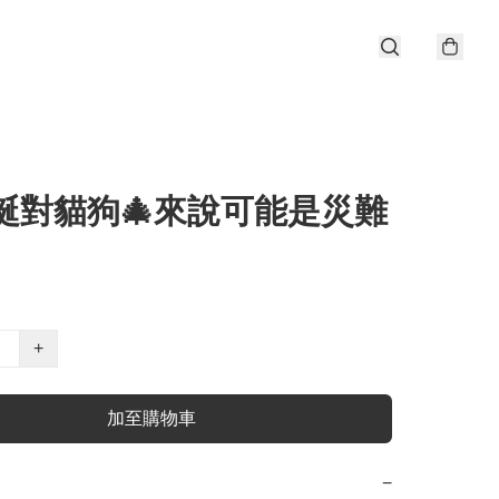
聖誕對貓狗🎄來說可能是災難
》
+
加至購物車
−