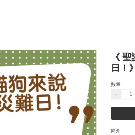
《 
日！
數量
−
簡介