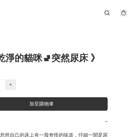
乾淨的貓咪🚽突然尿床 》
+
加至購物車
−
忽然自己的床上有一股奇怪的味道，仔細一聞是尿