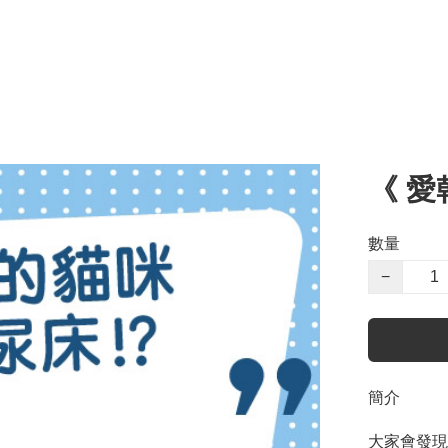
《 愛
數量
−
簡介
大家會發現