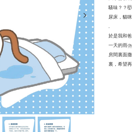
騷味？？
尿床，貓咪
. 

於是我和爸
一天的雨⛈
房間裏面撒
裏，希望再