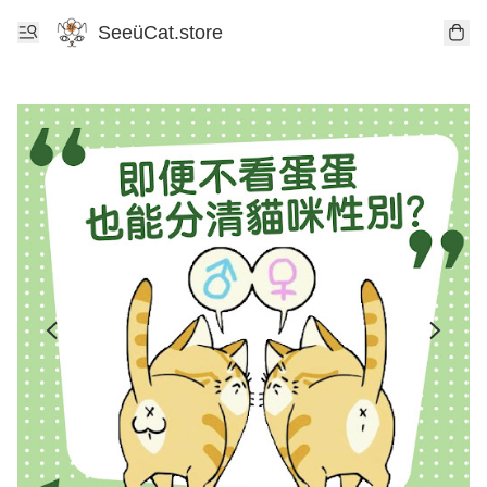
SeeüCat.store