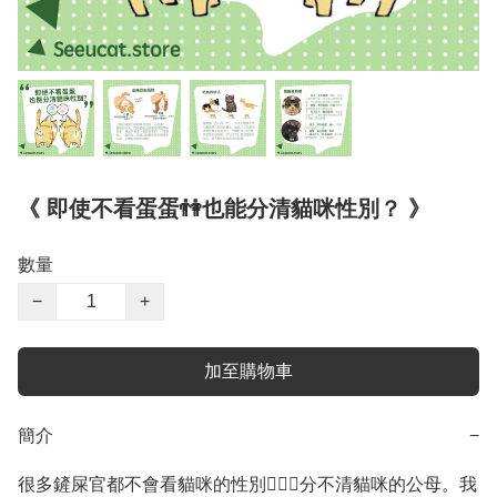
《 即使不看蛋蛋👫也能分清貓咪性別？ 》
數量
−
+
加至購物車
簡介
−
很多鏟屎官都不會看貓咪的性別🤦🏻‍♀️分不清貓咪的公母。我