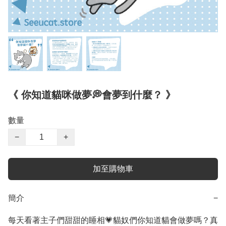
《 你知道貓咪做夢💭會夢到什麼？ 》
數量
−
+
加至購物車
簡介
−
每天看著主子們甜甜的睡相💗貓奴們你知道貓會做夢嗎？真