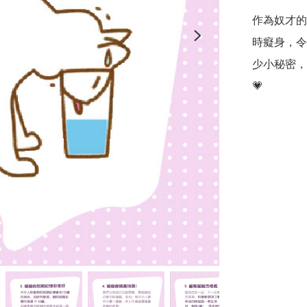
作為奴才的
時癡身，令
少小秘密，
💗