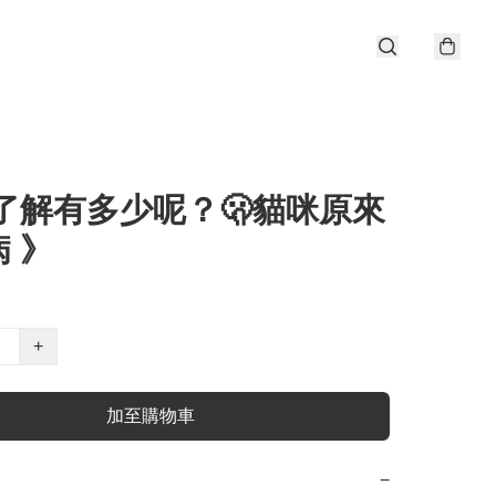
你了解有多少呢？🫢貓咪原來
 》
+
加至購物車
−