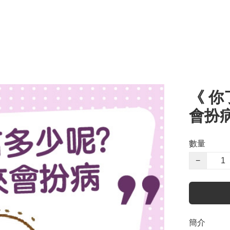
《 
會扮病
數量
−
簡介