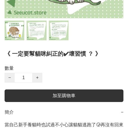
《 一定要幫貓咪糾正的✔️壞習慣 ？ 》
數量
−
+
加至購物車
簡介
−
當自己新手養貓時也試過不小心讓貓貓逃跑了🥲再沒有回來