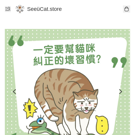
SeeüCat.store