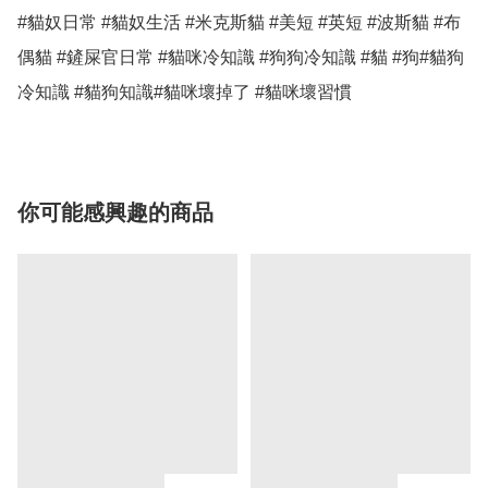
#貓奴日常 #貓奴生活 #米克斯貓 #美短 #英短 #波斯貓 #布
偶貓 #鏟屎官日常 #貓咪冷知識 #狗狗冷知識 #貓 #狗#貓狗
冷知識 #貓狗知識#貓咪壞掉了 #貓咪壞習慣
你可能感興趣的商品