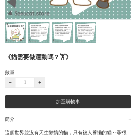
《貓需要做運動嗎？🏋️》
數量
−
+
加至購物車
簡介
−
這個世界並沒有天生懶惰的貓，只有被人養懶的貓～🙀很