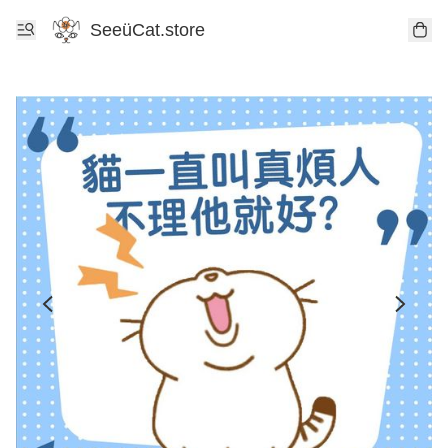
SeeüCat.store