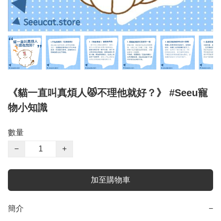
《貓一直叫真煩人😾不理他就好？》 #Seeu寵
物小知識
數量
−
+
加至購物車
簡介
−